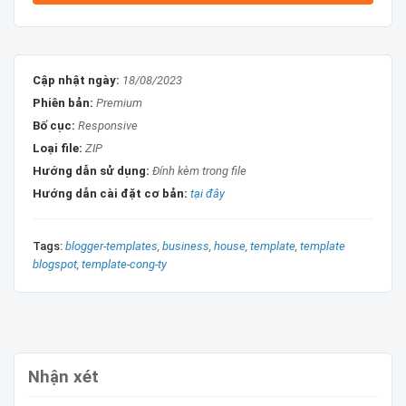
Tính năng nâng cấp
Tính năng
Test
Cập nhật ngày:
Layout dễ chỉnh sửa
18/08/2023
True
Phiên bản:
Premium
Thân thiện mọi thiết bị
True
Bố cục:
Responsive
Chuẩn SEO ONPAGE
True
Loại file:
ZIP
Hướng dẫn sử dụng:
Đính kèm trong file
Hướng dẫn cài đặt cơ bản:
tại đây
Ưu đãi khi mua template blogspot
Tags:
blogger-templates
business
house
template
template
blogspot
template-cong-ty
Hỗ trợ cài đặt và hướng dẫn qua ultraview và
teamviewer
Được bảo hành vĩnh viễn nếu xảy ra sự cố
Hỗ trợ thêm các nút gọi, zalo ...
Nhận xét