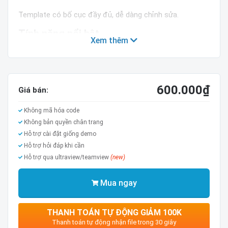
Template có bố cục đầy đủ, dễ dàng chỉnh sửa.
Tính năng nổi bật
Xem thêm
Tính năng
Test
Layout
Version 3
600.000
₫
Giá bán:
Widget
Version 2
Không mã hóa code
Reponsive
Check
Không bản quyền chân trang
Mobile Friendly
Check
Hỗ trợ cài đặt giống demo
Hỗ trợ hỏi đáp khi cần
Google structured
Check
Hỗ trợ qua ultraview/teamview
(new)
Breadcrumb
True
Mua ngay
Giao diện được thiết kế chuẩn responsive, chuẩn seo,
THANH TOÁN TỰ ĐỘNG GIẢM 100K
tối ưu hóa code, các trang thiết kế rất chuyên nghiệp.
Thanh toán tự động nhận file trong 30 giây