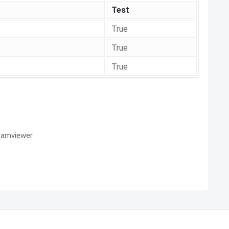
Test
True
True
True
teamviewer