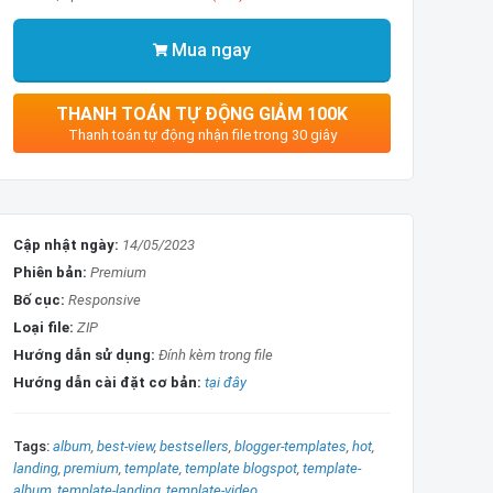
Mua ngay
THANH TOÁN TỰ ĐỘNG GIẢM 100K
Thanh toán tự động nhận file trong 30 giây
Cập nhật ngày:
14/05/2023
Phiên bản:
Premium
Bố cục:
Responsive
Loại file:
ZIP
Hướng dẫn sử dụng:
Đính kèm trong file
Hướng dẫn cài đặt cơ bản:
tại đây
Tags:
album
best-view
bestsellers
blogger-templates
hot
landing
premium
template
template blogspot
template-
album
template-landing
template-video