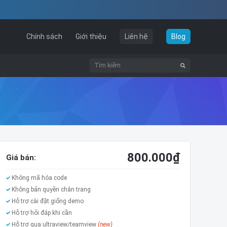
Chính sách
Giới thiệu
Liên hệ
Blog
800.000
₫
Giá bán:
Không mã hóa code
Không bản quyền chân trang
Hỗ trợ cài đặt giống demo
Hỗ trợ hỏi đáp khi cần
Hỗ trợ qua ultraview/teamview
(new)