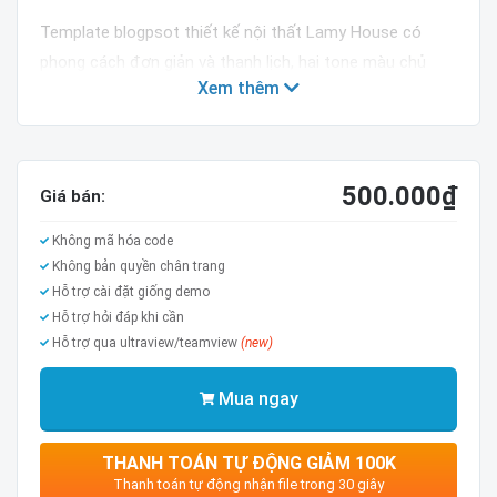
Template blogpsot thiết kế nội thất Lamy House có
phong cách đơn giản và thanh lịch, hai tone màu chủ
Xem thêm
đạo đen - xanh tạo cảm giác chuyên nghiệp, hiện đại
giúp thu hút khách hàng ở lại website của bạn.
500.000
₫
Giá bán:
Không mã hóa code
Không bản quyền chân trang
Hỗ trợ cài đặt giống demo
Hỗ trợ hỏi đáp khi cần
Hỗ trợ qua ultraview/teamview
(new)
Mua ngay
THANH TOÁN TỰ ĐỘNG GIẢM 100K
Thanh toán tự động nhận file trong 30 giây