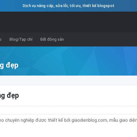
Dịch vụ nâng cấp, sửa lỗi, tối ưu, thiết kế blogspot
o
Blog/Tạp chí
Bất động sản
ng đẹp
ng đẹp
o chuyên nghiệp được thiết kế bởi giaodienblog.com, mẫu giao diệ