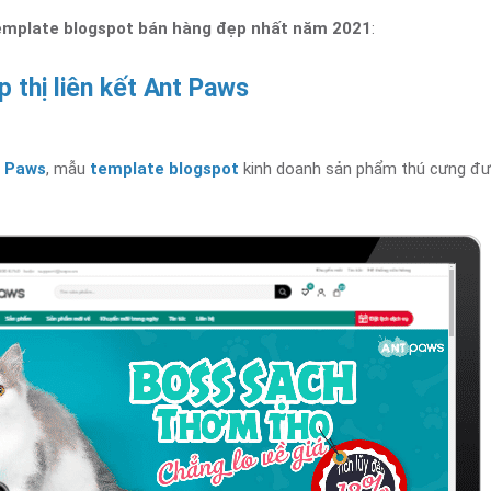
emplate blogspot bán hàng đẹp nhất năm 2021
:
 thị liên kết Ant Paws
t Paws
, mẫu
template blogspot
kinh doanh sản phẩm thú cưng đượ