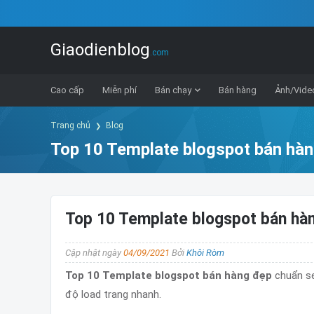
Giaodienblog
.com
Cao cấp
Miễn phí
Bán chạy
Bán hàng
Ảnh/Vide
Trang chủ
Blog
Top 10 Template blogspot bán hà
Top 10 Template blogspot bán hà
Cập nhật ngày
04/09/2021
Bởi
Khôi Ròm
Top 10 Template blogspot bán hàng đẹp
chuẩn se
độ load trang nhanh.