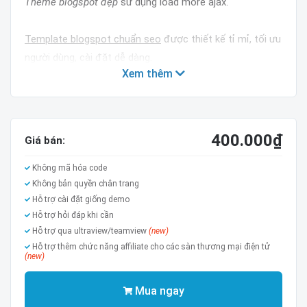
Theme blogspot đẹp
sử dụng load more ajax.
Template blogspot chuẩn seo
được thiết kế tỉ mỉ, tối ưu
người dùng, cài đặt dễ dàng.
Xem thêm
Mẫu blog đẹp
dễ dùng, trang liên hệ và đặt hàng không
cần phải động vào, tất cả đều sử dụng biểu mẫu liên hệ
của blogger.
400.000
₫
Giá bán:
Template có giỏ hàng, trang thanh toán phiên bản nâng
Không mã hóa code
Không bản quyền chân trang
cấp cực đẹp và tối ưu.
Hỗ trợ cài đặt giống demo
Hỗ trợ hỏi đáp khi cần
Blogger Template cực đẹp
Hỗ trợ qua ultraview/teamview
(new)
Hỗ trợ thêm chức năng affiliate cho các sàn thương mại điện tử
Giao diện chuẩn responsive
(new)
Thiết kế đơn giản
Mua ngay
Tốc độ load nhanh