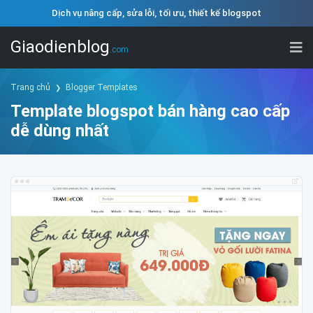
Dịch vụ nâng cấp, sửa lỗi, tối ưu, thiết kế blogspot
Giaodienblog
.com
Trang chủ
Blogger Templates
Template blogspot bán hàng cao cấp
dễ dùng nhất