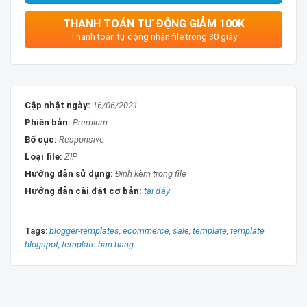
Chuẩn SEO
THANH TOÁN TỰ ĐỘNG GIẢM 100K
Chuẩn cấu trúc dữ liệu của google
Thanh toán tự động nhận file trong 30 giây
Dễ dàng chỉnh sửa template
Cập nhật ngày:
16/06/2021
TÍNH NĂNG GIAO DIỆN:
Phiên bản:
Premium
Tính năng
Test
Bố cục:
Responsive
Loại file:
ZIP
Layout
Version 3
Hướng dẫn sử dụng:
Đính kèm trong file
Widget
Version 2
Hướng dẫn cài đặt cơ bản:
tại đây
Reponsive
Check
Tags:
blogger-templates
ecommerce
sale
template
template
Mobile Friendly
Check
blogspot
template-ban-hang
BreadcrumbList
Check
Số cột
2