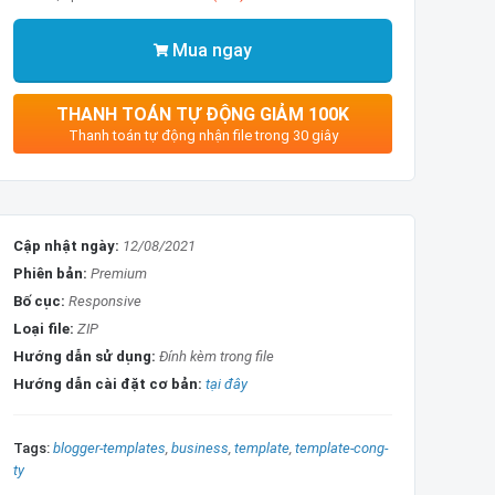
Mua ngay
THANH TOÁN TỰ ĐỘNG GIẢM 100K
Thanh toán tự động nhận file trong 30 giây
Cập nhật ngày:
12/08/2021
Phiên bản:
Premium
Bố cục:
Responsive
Loại file:
ZIP
Hướng dẫn sử dụng:
Đính kèm trong file
Hướng dẫn cài đặt cơ bản:
tại đây
Tags:
blogger-templates
business
template
template-cong-
ty