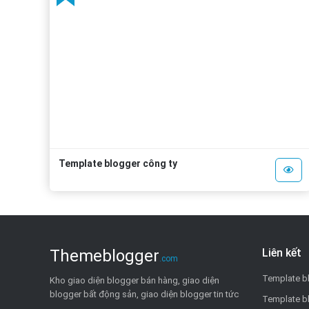
Template blogger công ty
Themeblogger
Liên kết
.com
Template b
Kho giao diện blogger bán hàng, giao diện
blogger bất động sản, giao diện blogger tin tức
Template b
...