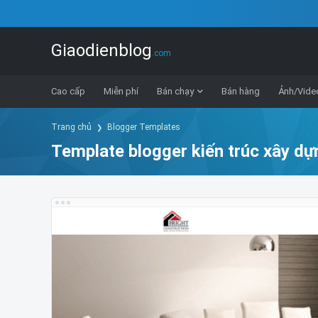
Giaodienblog
.com
Cao cấp
Miễn phí
Bán chạy
Bán hàng
Ảnh/Vide
Trang chủ
Blogger Templates
Template blogger kiến trúc xây dự