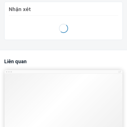
404 Page
True
Nhận xét
Template blogspot chuẩn seo
dùng cho bán hàng với
màu chủ đạo là hồng kèm theo rất nhiều các họa tiết
màu sắc bắt mắt, phù hợp cho các shop bán hàng bánh
kem, bánh sinh nhật ...
Mẫu blog đẹp
được thiết kế trên
nền tảng blogger tiết kiệm được chi phí tạo website bán
hàng và dễ dàng sử dụng, tối ưu seo. Template blogspot
Liên quan
bán hàng được tối ưu chuẩn seo, responsive tốt. Đây là
một
blogger template cực đẹp
TÍNH NĂNG NỔI BẬT:
Giao diện chuẩn responsive
Thiết kế đơn giản
Tốc độ load nhanh