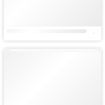
Chuẩn SEO
Chuẩn cấu trúc dữ liệu của google
Dễ dàng chỉnh sửa template
TÍNH NĂNG GIAO DIỆN:
Tính năng
Test
Layout
Version 3
Widget
Version 2
Reponsive
Check
Mobile Friendly
Check
BreadcrumbList
Check
Số cột
1