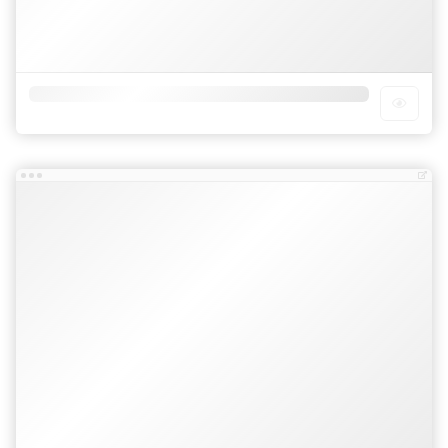
404 Page
Check
Ưu đãi khi mua template blogspot
Hỗ trợ cài đặt và hướng dẫn qua ultraview
Cam kết giá thành rẻ nhất và chất lượng phục vụ
không nơi nào vượt qua được
Giaodienblog.com
Được bảo hành vĩnh viễn nếu xảy ra sự cố
Hỗ trợ thêm hoặc bớt các widget, bố cục ...