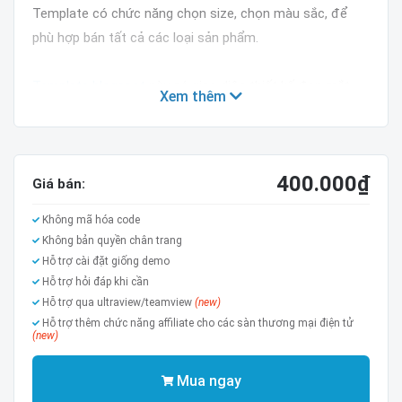
Template có chức năng chọn size, chọn màu sắc, để
phù hợp bán tất cả các loại sản phẩm.
Template blogspot
này có giao diện thiết kế đẹp mắt,
Xem thêm
chuẩn seo, chuẩn cấu trúc dữ liệu và thân thiện mới
mobile, màu nền tùy chỉnh chỉ với 1 nút bấm
Đã tối ưu bố cục, dễ dàng chỉnh sửa.
400.000
₫
Giao diện được update hàng ngày.
Giá bán:
Template này được thiết kế bởi giaodienblog.xyz.
Không mã hóa code
TÍNH NĂNG NỔI BẬT:
Không bản quyền chân trang
Hỗ trợ cài đặt giống demo
Giao diện chuẩn responsive
Hỗ trợ hỏi đáp khi cần
Chuẩn SEO, chuẩn cấu trúc dữ liệu ...
Hỗ trợ qua ultraview/teamview
(new)
Slide sản phẩm, tin tức, ảnh ... cao cấp
Hỗ trợ thêm chức năng affiliate cho các sàn thương mại điện tử
(new)
Zoom hình ảnh
Related Post
Mua ngay