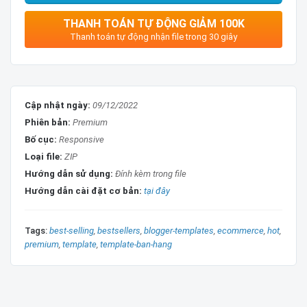
...
THANH TOÁN TỰ ĐỘNG GIẢM 100K
TÍNH NĂNG GIAO DIỆN:
Thanh toán tự động nhận file trong 30 giây
Tính năng
Test
Layout
Version 2
Widget
Version 2
Cập nhật ngày:
09/12/2022
Phiên bản:
Premium
Reponsive
Check
Bố cục:
Responsive
Mobile Friendly
Check
Loại file:
ZIP
Hướng dẫn sử dụng:
Đính kèm trong file
Google Structured Data
Check
Hướng dẫn cài đặt cơ bản:
tại đây
Slide Widget Products
True
Images Slide Widget
True
Tags:
best-selling
bestsellers
blogger-templates
ecommerce
hot
premium
template
template-ban-hang
Slide Related Posts
True
Google Form
True