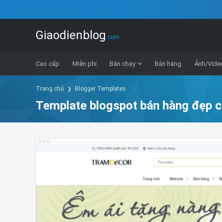
Giaodienblog
.com
Cao cấp
Miễn phí
Bán chạy
Bán hàng
Ảnh/Vide
Trang chủ
Blogger Templates
Template blogspot bán hàng đẹp 