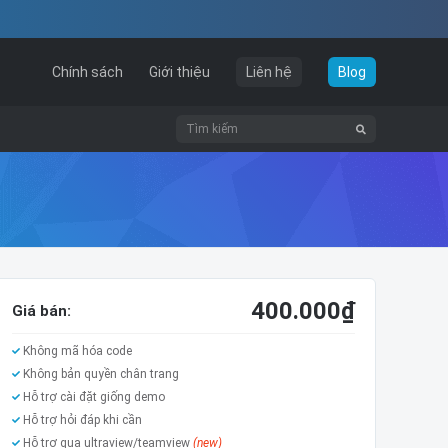
Chính sách
Giới thiệu
Liên hệ
Blog
400.000
₫
Giá bán:
Không mã hóa code
Không bản quyền chân trang
Hỗ trợ cài đặt giống demo
Hỗ trợ hỏi đáp khi cần
Hỗ trợ qua ultraview/teamview
(new)