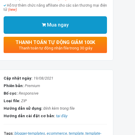
Hỗ trợ thêm chức năng affiliate cho các sàn thương mại điện
tử
(new)
Mua ngay
THANH TOÁN TỰ ĐỘNG GIẢM 100K
Thanh toán tự động nhận file trong 30 giây
Cập nhật ngày:
19/08/2021
Phiên bản:
Premium
Bố cục:
Responsive
Loại file:
ZIP
Hướng dẫn sử dụng:
Đính kèm trong file
Hướng dẫn cài đặt cơ bản:
tại đây
Tags:
blogger-templates
ecommerce
template
template-