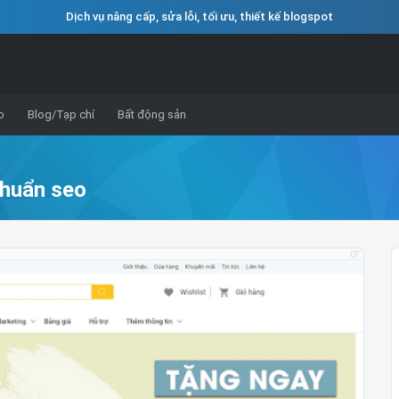
Dịch vụ nâng cấp, sửa lỗi, tối ưu, thiết kế blogspot
o
Blog/Tạp chí
Bất động sản
chuẩn seo